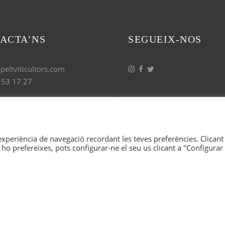
ACTA’NS
SEGUEIX-NOS
eltviticultors.com
 53 17 27
 experiència de navegació recordant les teves preferències. Clicant
 ho prefereixes, pots configurar-ne el seu us clicant a "Configurar
LT VITICULTORS, TOTS ELS DRETS RESERVAT. IL·LUS