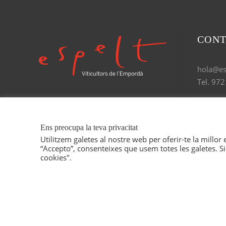
CONT
hola@esp
Tel. 972
Ens preocupa la teva privacitat
Utilitzem galetes al nostre web per oferir-te la millor
“Accepto”, consenteixes que usem totes les galetes. Si
cookies".
COPYRIGHT 2021 ESPE