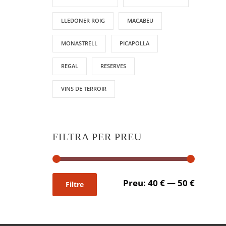
LLEDONER ROIG
MACABEU
MONASTRELL
PICAPOLLA
REGAL
RESERVES
VINS DE TERROIR
FILTRA PER PREU
P
P
Preu:
40 €
—
50 €
Filtre
r
r
e
e