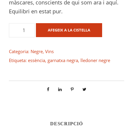
màscares, conscients de qui som ara i aquí.
Equilibri en estat pur.
q
AFEGEIX A LA CISTELLA
u
a
n
Categoria:
Negre
,
Vins
t
Etiqueta:
essència
,
garnatxa negra
,
lledoner negre
i
t
a
t
d
e
L
e
s
DESCRIPCIÓ
E