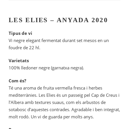
l
i
e
LES ELIES – ANYADA 2020
s
Tipus de vi
2
Vi negre elegant fermentat durant set mesos en un
0
foudre de 22 hl.
2
0
Varietats
100% lledoner negre (garnatxa negra).
Com és?
Té una aroma de fruita vermella fresca i herbes
mediterrànies. Les Elies és un passeig pel Cap de Creus i
l’Albera amb textures suaus, com els arbustos de
sotabosc d’aquestes contrades. Agradable i ben integrat,
molt rodó. Un vi de guarda per molts anys.