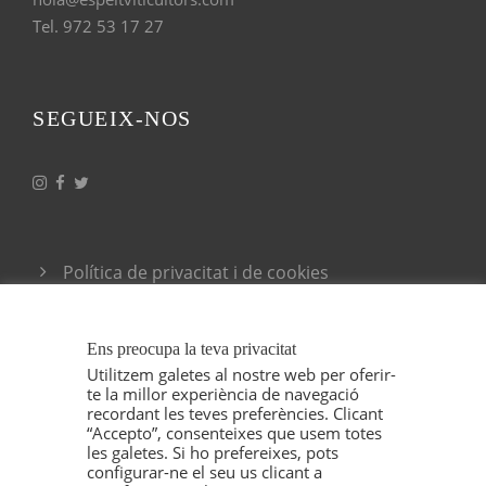
Tel. 972 53 17 27
SEGUEIX-NOS
Política de privacitat i de cookies
Condicions generals de venda
Ens preocupa la teva privacitat
Utilitzem galetes al nostre web per oferir-
te la millor experiència de navegació
recordant les teves preferències. Clicant
“Accepto”, consenteixes que usem totes
les galetes. Si ho prefereixes, pots
configurar-ne el seu us clicant a