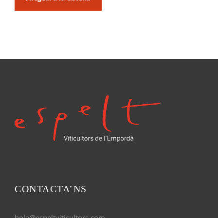
CONTACTA’NS
hola@espeltviticultors.com