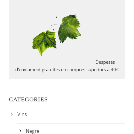
l
d
e
p
r
e
u
s
:
Despeses
1
d'enviament gratuïtes en compres superiors a 40€
5
,
0
0
CATEGORIES
€
Vins
a
5
Negre