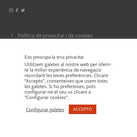
Política de privacitat i de cookies
Condicions generals de venda
Ens preocupa la teva privacitat
Utilitzem galetes al nostre web per oferir-
te la millor experiència de navegació
recordant les teves preferències. Clicant
“Accepto”, consenteixes que usem totes
les galetes. Si ho prefereixes, pots
configurar-ne el seu us clicant a
"Configurar cookies".
COPYRIGHT 2021 ESPELT VITICULTORS, TOTS
ELS DRETS RESERVAT. IL·LUSTRACIONS MARU
ACCEPTO
Configurar galetes
GODAS.