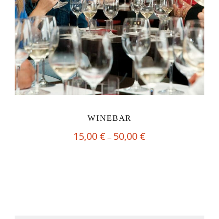
WINEBAR
15,00
€
50,00
€
I
–
n
t
e
r
v
a