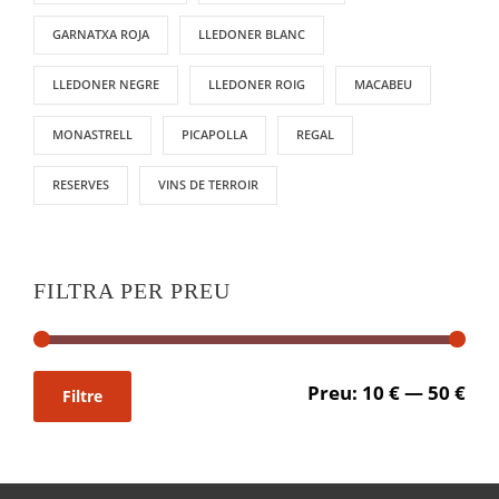
GARNATXA ROJA
LLEDONER BLANC
LLEDONER NEGRE
LLEDONER ROIG
MACABEU
MONASTRELL
PICAPOLLA
REGAL
RESERVES
VINS DE TERROIR
FILTRA PER PREU
P
P
Preu:
10 €
—
50 €
Filtre
r
r
e
e
u
u