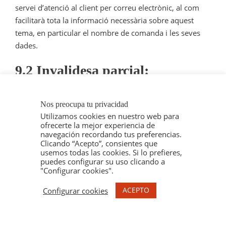
servei d’atenció al client per correu electrònic, al com
facilitarà tota la informació necessària sobre aquest
tema, en particular el nombre de comanda i les seves
dades.
9.2 Invalidesa parcial:
Si una o varias estipulaciones de las presentes
Nos preocupa tu privacidad
condiciones generales de venda se consideran como no
Utilizamos cookies en nuestro web para
válidas o son declaradas como tales en virtud de una
ofrecerte la mejor experiencia de
ley, un reglamento o a raiz de una decisión definitiva de
navegación recordando tus preferencias.
Clicando “Acepto”, consientes que
una jurisdicción competente, las altres estipulaciones
usemos todas las cookies. Si lo prefieres,
conservarán toda su vigencia y su ámbito de aplicación.
puedes configurar su uso clicando a
"Configurar cookies".
9.3 Absència de renúncia:
ACEPTO
Configurar cookies
El fet que una de les parts no hagi exigit l’aplicació de
qualsevol clàusula de les presents condicions generals