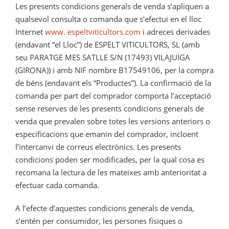
Les presents condicions generals de venda s’apliquen a
qualsevol consulta o comanda que s’efectuï en el lloc
Internet
www. espeltviticultors.com
i adreces derivades
(endavant “el Lloc”) de ESPELT VITICULTORS, SL (amb
seu PARATGE MES SATLLE S/N (17493) VILAJUÏGA
(GIRONA)) i amb NIF nombre B17549106, per la compra
de béns (endavant els “Productes”). La confirmació de la
comanda per part del comprador comporta l’acceptació
sense reserves de les presents condicions generals de
venda que prevalen sobre totes les versions anteriors o
especificacions que emanin del comprador, incloent
l’intercanvi de correus electrònics. Les presents
condicions poden ser modificades, per la qual cosa es
recomana la lectura de les mateixes amb anterioritat a
efectuar cada comanda.
A l’efecte d’aquestes condicions generals de venda,
s’entén per consumidor, les persones físiques o