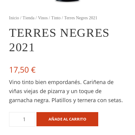
Inicio
/
Tienda
/
Vinos
/
Tinto
/ Terres Negres 2021
TERRES NEGRES
2021
17,50
€
Vino tinto bien empordanés. Cariñena de
viñas viejas de pizarra y un toque de
garnacha negra. Platillos y ternera con setas.
T
AÑADE AL CARRITO
e
r