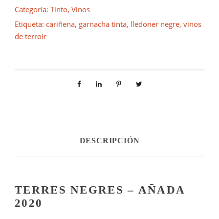
r
Categoría:
Tinto
,
Vinos
e
Etiqueta:
cariñena
,
garnacha tinta
,
lledoner negre
,
vinos
s
de terroir
N
e
g
r
e
s
2
0
2
DESCRIPCIÓN
1
c
a
n
TERRES NEGRES – AÑADA
t
2020
i