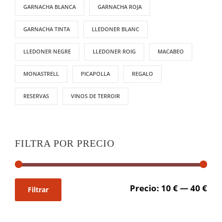
GARNACHA BLANCA
GARNACHA ROJA
GARNACHA TINTA
LLEDONER BLANC
LLEDONER NEGRE
LLEDONER ROIG
MACABEO
MONASTRELL
PICAPOLLA
REGALO
RESERVAS
VINOS DE TERROIR
FILTRA POR PRECIO
P
P
Precio:
10 €
—
40 €
Filtrar
r
r
e
e