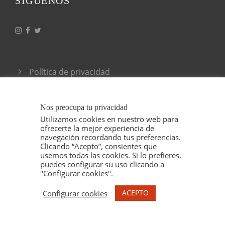
SÍGUENOS
Política de privacidad
Condiciones generales de venta
Nos preocupa tu privacidad
Utilizamos cookies en nuestro web para
ofrecerte la mejor experiencia de
navegación recordando tus preferencias.
Clicando “Acepto”, consientes que
usemos todas las cookies. Si lo prefieres,
puedes configurar su uso clicando a
"Configurar cookies".
© 2021 ESPELT VITICULTORS, TODOS LOS
DERECHOS RESERVADOS. ILUSTRACIONES
ACEPTO
Configurar cookies
MARU GODAS