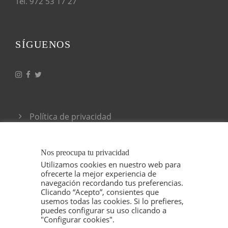
Tel. 972 53 17 27
SÍGUENOS
Política de privacidad
Condiciones generales de venta
Nos preocupa tu privacidad
Utilizamos cookies en nuestro web para
ofrecerte la mejor experiencia de
navegación recordando tus preferencias.
Clicando “Acepto”, consientes que
usemos todas las cookies. Si lo prefieres,
puedes configurar su uso clicando a
"Configurar cookies".
© 2021 ESPELT VITICULTORS, TODOS LOS