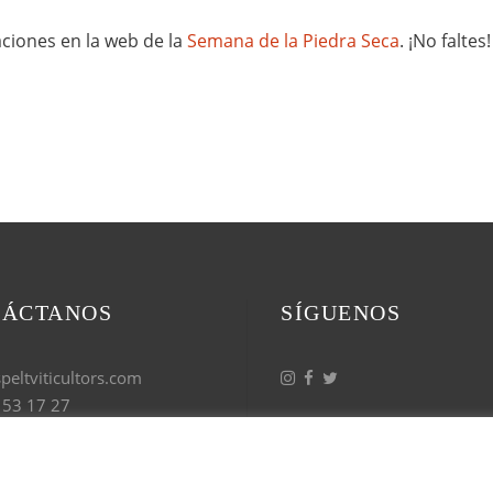
aciones en la web de la
Semana de la Piedra Seca
. ¡No faltes!
TÁCTANOS
SÍGUENOS
eltviticultors.com
 53 17 27