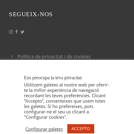
SEGUEIX-NOS
Política de privacitat i de cookies
Condicions generals de venda
Ens preocupa la teva privacitat
Utilitzem galetes al nostre web per oferir-
te la millor experiència de navegació
recordant les teves preferències. Clicant
“Accepto”, consenteixes que usem totes
les galetes. Si ho prefereixes, pots
configurar-ne el seu us clicant a
"Configurar cookies".
COPYRIGHT 2021 ESPELT VITICULTORS, TOTS
ELS DRETS RESERVAT. IL·LUSTRACIONS MARU
ACCEPTO
Configurar galetes