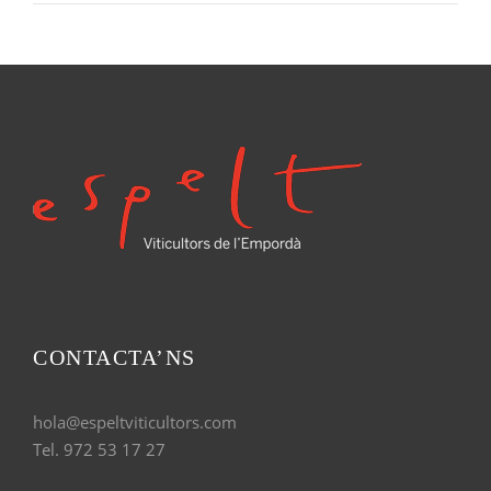
CONTACTA’NS
hola@espeltviticultors.com
Tel. 972 53 17 27