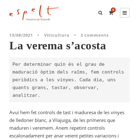
0
13/08/2021
•
Viticultura
•
2 comments
La verema s’acosta
Per determinar quin és el grau de 
maduració òptim dels raïms, fem controls 
periòdics a les vinyes. Cada dia, uns 
quants grans, tastar, observar, 
analitzar. 
Avui hem fet controls de tast i maduresa de les vinyes
de lledoner blanc, a Vilajuïga, de les primeres que
maduren i veremem. Anem repetint controls
escalonadament per anar veient petites variacions i