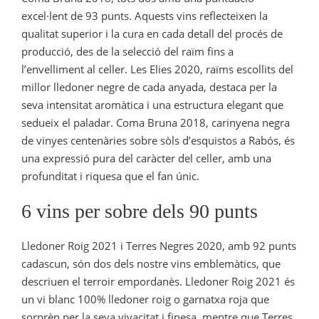
excel·lent de 93 punts. Aquests vins reflecteixen la
qualitat superior i la cura en cada detall del procés de
producció, des de la selecció del raïm fins a
l’envelliment al celler. Les Elies 2020, raïms escollits del
millor lledoner negre de cada anyada, destaca per la
seva intensitat aromàtica i una estructura elegant que
sedueix el paladar. Coma Bruna 2018, carinyena negra
de vinyes centenàries sobre sòls d’esquistos a Rabós, és
una expressió pura del caràcter del celler, amb una
profunditat i riquesa que el fan únic.
6 vins per sobre dels 90 punts
Lledoner Roig 2021 i Terres Negres 2020, amb 92 punts
cadascun, són dos dels nostre vins emblemàtics, que
descriuen el terroir empordanès. Lledoner Roig 2021 és
un vi blanc 100% lledoner roig o garnatxa roja que
sorprèn per la seva vivacitat i finesa, mentre que Terres