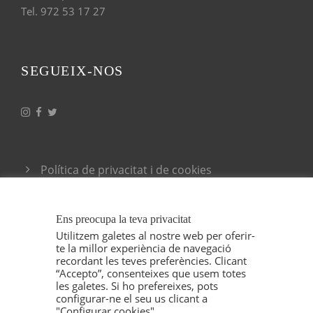
Tel. 972 53 17 27
SEGUEIX-NOS
Política de privacitat i de cookies
Condicions generals de venda
Ens preocupa la teva privacitat
Utilitzem galetes al nostre web per oferir-
te la millor experiència de navegació
recordant les teves preferències. Clicant
“Accepto”, consenteixes que usem totes
les galetes. Si ho prefereixes, pots
configurar-ne el seu us clicant a
"Configurar cookies".