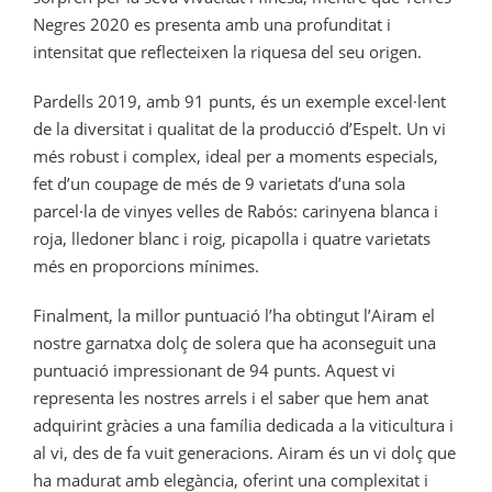
Negres 2020 es presenta amb una profunditat i
intensitat que reflecteixen la riquesa del seu origen.
Pardells 2019, amb 91 punts, és un exemple excel·lent
de la diversitat i qualitat de la producció d’Espelt. Un vi
més robust i complex, ideal per a moments especials,
fet d’un coupage de més de 9 varietats d’una sola
parcel·la de vinyes velles de Rabós: carinyena blanca i
roja, lledoner blanc i roig, picapolla i quatre varietats
més en proporcions mínimes.
Finalment, la millor puntuació l’ha obtingut l’Airam el
nostre garnatxa dolç de solera que ha aconseguit una
puntuació impressionant de 94 punts. Aquest vi
representa les nostres arrels i el saber que hem anat
adquirint gràcies a una família dedicada a la viticultura i
al vi, des de fa vuit generacions. Airam és un vi dolç que
ha madurat amb elegància, oferint una complexitat i