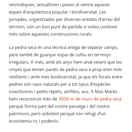
reivindiquen, actualitzen i posen al centre aquests
espais d’arquitectura popular i biodiversitat. Les
jornades, organitzades per diverses entitats d’arreu del
territori, són un bon punt de partida si voleu conèixer
més sobre aquestes construccions rurals.
La pedra seca és una tècnica antiga de separar camps,
però també de guanyar espai de cultiu en terrenys
irregulars. A més, amb els anys hem anat veient que les
vinyes que tenien parets de pedra seca a prop eren més
resilients i amb més biodiversitat, ja que els forats entre
pedres són caus naturals per a tot tipus d’espècies
insectívores i petits rèptils, amfibis, aus. A Mas Marés
hem reconstruït més de
3000 m de murs de pedra seca
perquè forma part del nostre paisatge i del nostre
patrimoni, però sobretot perquè són refugi d’un
ecosistema ric i poderós.