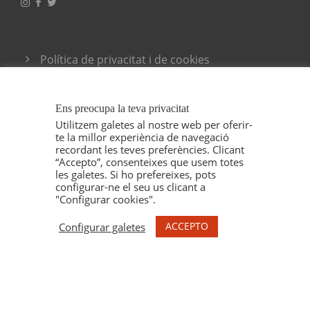
Política de privacitat i de cookies
Condicions generals de venda
Ens preocupa la teva privacitat
Utilitzem galetes al nostre web per oferir-
te la millor experiència de navegació
recordant les teves preferències. Clicant
“Accepto”, consenteixes que usem totes
les galetes. Si ho prefereixes, pots
configurar-ne el seu us clicant a
"Configurar cookies".
COPYRIGHT 2021 ESPELT VITICULTORS, TOTS
ELS DRETS RESERVAT. IL·LUSTRACIONS MARU
ACCEPTO
Configurar galetes
GODAS.