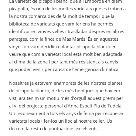
La varietat de picapoll blanc, que a l’Empordà en diem
picapolla, és una de les moltes varietats que es troben a
la nostra comarca des de fa molt de temps i que la
biblioteca de varietats que vam fer ens ha permès
identificar en vinyes velles i traslladar després en altres
paratges, com la finca de Mas Marés. És en aquestes
vinyes on vam decidir replantar picapolla blanca en
veure que com a varietat local està molt ben adaptada
al clima de la zona i per tant més resistent als canvis
que poden venir per causa de l’emergència climàtica.
Nosaltres ja estàvem enamorats de les nostres plantes
de picapolla blanca, de les més boniques que havíem
vist, ara tenim un motiu més d’orgull aquest premi per
al vi del projecte personal d’Anna Espelt Pla de Tudela.
Un reconeixment a tots els anys de feina per recuperar
varietats locals i fer-los un lloc al nostre celler. Us
deixem la resta de puntuacions excel·lents: