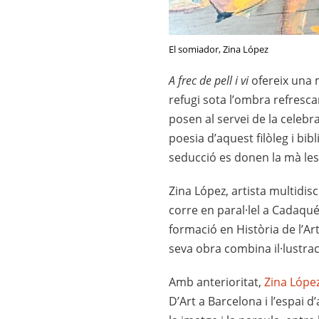
El somiador, Zina López
A frec de pell i vi
ofereix una m
refugi sota l’ombra refresca
posen al servei de la celebra
poesia d’aquest filòleg i bibli
seducció es donen la mà les
Zina López, artista multidisc
corre en paral·lel a Cadaqué
formació en Història de l’Art
seva obra combina il·lustraci
Amb anterioritat,
Zina Lópe
D’Art a Barcelona i l’espai d