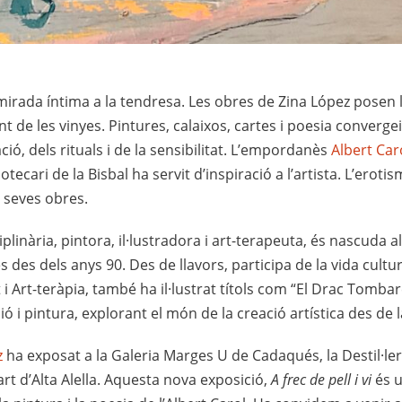
irada íntima a la tendresa. Les obres de Zina López posen l
nt de les vinyes. Pintures, calaixos, cartes i poesia converge
ció, dels rituals i de la sensibilitat. L’empordanès
Albert Car
otecari de la Bisbal ha servit d’inspiració a l’artista. L’erotisme
 seves obres.
iplinària, pintora, il·lustradora i art-terapeuta, és nascuda 
s des dels anys 90. Des de llavors, participa de la vida cult
 i Art-teràpia, també ha il·lustrat títols com “El Drac Tombare
ó i pintura, explorant el món de la creació artística des de la
z
ha exposat a la Galeria Marges U de Cadaqués, la Destil·le
’art d’Alta Alella. Aquesta nova exposició,
A frec de pell i vi
és u