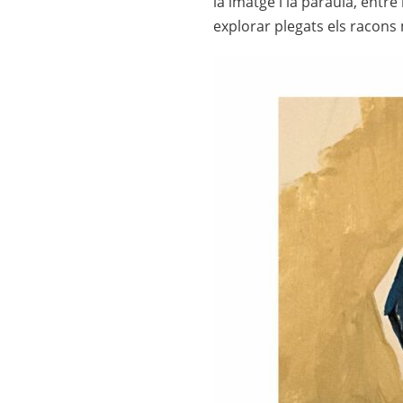
la imatge i la paraula, entre
explorar plegats els racons 