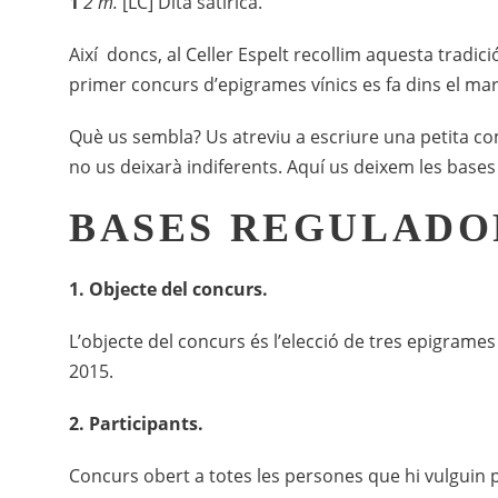
1
2 m.
[LC] Dita satírica.
Així doncs, al Celler Espelt recollim aquesta tradi
primer concurs d’epigrames vínics es fa dins el marc
Què us sembla? Us atreviu a escriure una petita com
no us deixarà indiferents. Aquí us deixem les bases
BASES REGULADO
1. Objecte del concurs.
L’objecte del concurs és l’elecció de tres epigrame
2015.
2. Participants.
Concurs obert a totes les persones que hi vulguin p