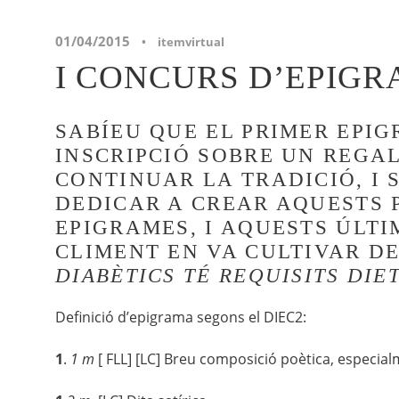
01/04/2015
•
itemvirtual
I CONCURS D’EPIGR
SABÍEU QUE EL PRIMER EPIG
INSCRIPCIÓ SOBRE UN REGA
CONTINUAR LA TRADICIÓ, I
DEDICAR A CREAR AQUESTS 
EPIGRAMES, I AQUESTS ÚLT
CLIMENT EN VA CULTIVAR D
DIABÈTICS TÉ REQUISITS DIE
Definició d’epigrama segons el DIEC2:
1
.
1
m
[ FLL] [LC] Breu composició poètica, especialme