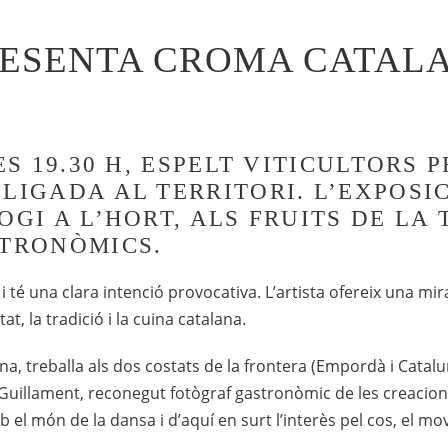
ESENTA CROMA CATALA
ES 19.30 H, ESPELT VITICULTORS
LLIGADA AL TERRITORI. L’EXPOS
OGI A L’HORT, ALS FRUITS DE LA
STRONÒMICS.
é una clara intenció provocativa. L’artista ofereix una mirad
at, la tradició i la cuina catalana.
lona, treballa als dos costats de la frontera (Empordà i Cata
 Guillament, reconegut fotògraf gastronòmic de les creacions 
 el món de la dansa i d’aquí en surt l’interès pel cos, el mo