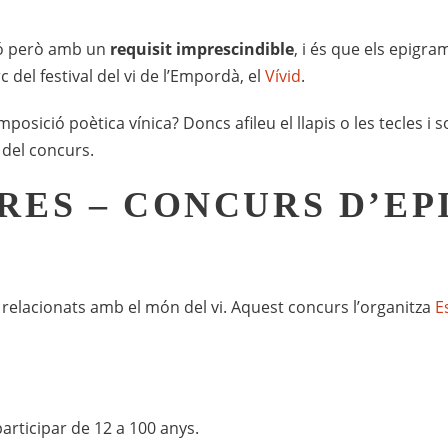
ció però amb un
requisit imprescindible
, i és que els epigr
 del festival del vi de l’Empordà, el
Vívid
.
posició poètica vínica? Doncs afileu el llapis o les tecles i
 del concurs.
RES – CONCURS D’E
s relacionats amb el món del vi. Aquest concurs l’organitza
E
articipar de 12 a 100 anys.