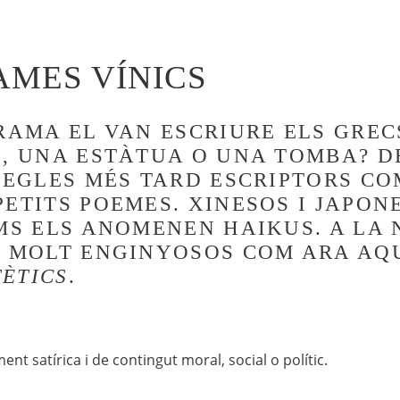
AMES VÍNICS
RAMA EL VAN ESCRIURE ELS GREC
L, UNA ESTÀTUA O UNA TOMBA? D
 SEGLES MÉS TARD ESCRIPTORS C
PETITS POEMES. XINESOS I JAPO
IMS ELS ANOMENEN HAIKUS. A LA
E MOLT ENGINYOSOS COM ARA AQ
TÈTICS
.
nt satírica i de contingut moral, social o polític.