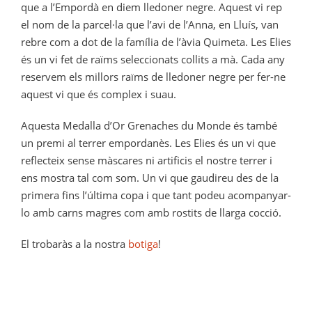
que a l’Empordà en diem lledoner negre. Aquest vi rep
el nom de la parcel·la que l’avi de l’Anna, en Lluís, van
rebre com a dot de la família de l’àvia Quimeta. Les Elies
és un vi fet de raïms seleccionats collits a mà. Cada any
reservem els millors raïms de lledoner negre per fer-ne
aquest vi que és complex i suau.
Aquesta Medalla d’Or Grenaches du Monde és també
un premi al terrer empordanès. Les Elies és un vi que
reflecteix sense màscares ni artificis el nostre terrer i
ens mostra tal com som. Un vi que gaudireu des de la
primera fins l’última copa i que tant podeu acompanyar-
lo amb carns magres com amb rostits de llarga cocció.
El trobaràs a la nostra
botiga
!