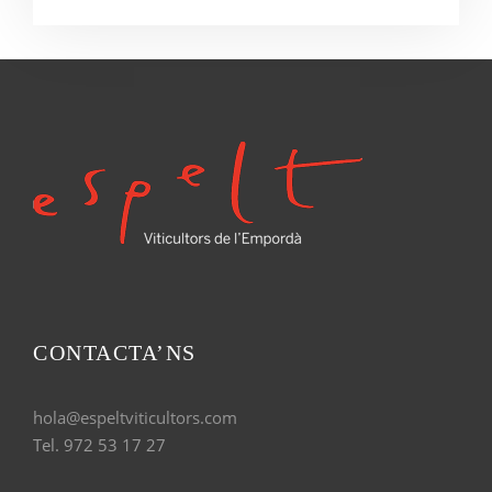
CONTACTA’NS
hola@espeltviticultors.com
Tel. 972 53 17 27