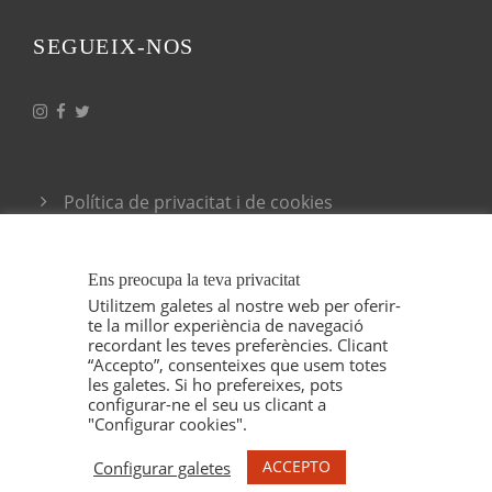
SEGUEIX-NOS
Política de privacitat i de cookies
Condicions generals de venda
Ens preocupa la teva privacitat
Utilitzem galetes al nostre web per oferir-
te la millor experiència de navegació
recordant les teves preferències. Clicant
“Accepto”, consenteixes que usem totes
les galetes. Si ho prefereixes, pots
configurar-ne el seu us clicant a
"Configurar cookies".
COPYRIGHT 2021 ESPELT VITICULTORS, TOTS
ELS DRETS RESERVAT. IL·LUSTRACIONS MARU
ACCEPTO
Configurar galetes
GODAS.