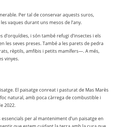
nerable. Per tal de conservar aquests suros,
 les vaques durant uns mesos de l’any.
 d’orquídies, i són també refugi d’insectes i els
pien les seves preses. També a les parets de pedra
ts, rèptils, amfibis i petits mamífers—. A més,
es vinyes.
isatge. El paisatge conreat i pasturat de Mas Marès
lafoc natural, amb poca càrrega de combustible i
de 2022.
ts essencials per al manteniment d’un paisatge en
 sentir que estem cuidant la terra amb la cura que