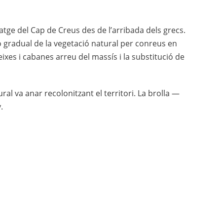
satge del Cap de Creus des de l’arribada dels grecs.
ió gradual de la vegetació natural per conreus en
xes i cabanes arreu del massís i la substitució de
ural va anar recolonitzant el territori. La brolla —
.