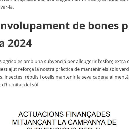
var-la.
envolupament de bones pr
na 2024
agrícoles amb una subvenció per alleugerir l’esforç extra q
uest ajut reforça la nostra pràctica de mantenir els sòls ver
, insectes, rèptils i ocells mantenir la seva cadena alimen
 d’humitat del sòl.