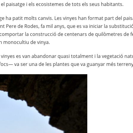
el paisatge i els ecosistemes de tots els seus habitants.
atge ha patit molts canvis. Les vinyes han format part del pai
t Pere de Rodes, fa mil anys, que es va iniciar la substituc
 comportar la construcció de centenars de quilòmetres de fei
un monocultiu de vinya.
les vinyes es van abandonar quasi totalment i la vegetació nat
 focs— va ser una de les plantes que va guanyar més terreny