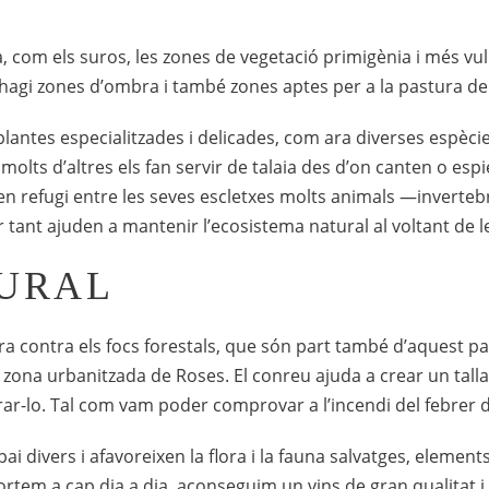
, com els suros, les zones de vegetació primigènia i més vul
 hagi zones d’ombra i també zones aptes per a la pastura de
antes especialitzades i delicades, com ara diverses espècies
i molts d’altres els fan servir de talaia des d’on canten o es
 refugi entre les seves escletxes molts animals —invertebra
per tant ajuden a mantenir l’ecosistema natural al voltant de l
TURAL
ra contra els focs forestals, que són part també d’aquest pa
a zona urbanitzada de Roses. El conreu ajuda a crear un tal
urar-lo. Tal com vam poder comprovar a l’incendi del febrer 
 divers i afavoreixen la flora i la fauna salvatges, elemen
rtem a cap dia a dia, aconseguim un vins de gran qualitat i