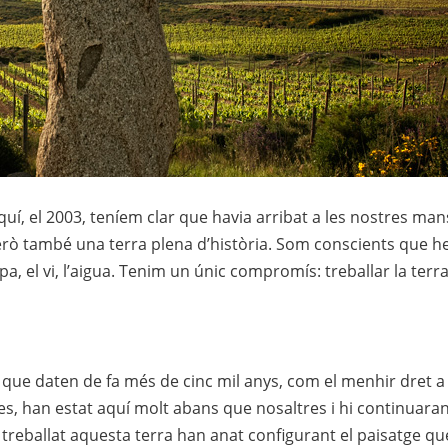
í, el 2003, teníem clar que havia arribat a les nostres mans
rò també una terra plena d’història. Som conscients que hem
l pa, el vi, l’aigua. Tenim un únic compromís: treballar la terr
e daten de fa més de cinc mil anys, com el menhir dret a l
res, han estat aquí molt abans que nosaltres i hi continuara
treballat aquesta terra han anat configurant el paisatge qu