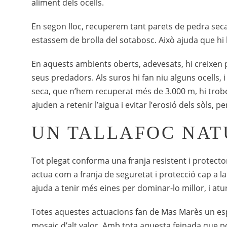
aliment dels ocells.
En segon lloc, recuperem tant parets de pedra seca
estassem de brolla del sotabosc. Això ajuda que hi
En aquests ambients oberts, adevesats, hi creixen pl
seus predadors. Als suros hi fan niu alguns ocells, 
seca, que n’hem recuperat més de 3.000 m, hi troben
ajuden a retenir l’aigua i evitar l’erosió dels sòls, 
UN TALLAFOC NA
Tot plegat conforma una franja resistent i protecto
actua com a franja de seguretat i protecció cap a l
ajuda a tenir més eines per dominar-lo millor, i at
Totes aquestes actuacions fan de Mas Marès un espai
mosaic d’alt valor. Amb tota aquesta feinada que po